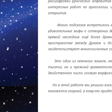
расшифровки рунических алфавитов
интересных работ по археологии, 
открытия.
Много подсказок встретилось в
удивительные мифы о сотворении Вс
прямой наследник ещё более древ
пространстве (между Дунаем и Юж
свидетельствуют многочисленные со
Это один из немногих языков, нар
тысячи), но и прежний грамматичес
двойственное число, схожую морфолог
Но в этой работе мы решили взгляну
покажется спорной, а кому-то придё