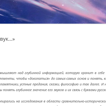
звук…»
шляют над глубинной информацией, которую хранит в себе р
ементы, чтобы «докопаться» до самых-самых основ и понять, как
амятники, устные предания, сказки, философию и так далее. И
понять глубинное значение его звуков и их связь с буквами русск
опирались на исследования в области сравнительно-историческог