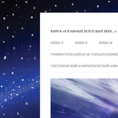
Перейти
к
содержимому
ZvukRUS
КНИГА «А В НАЧАЛЕ ВСЕГО БЫЛ ЗВУК…»
БУКВА Л
БУКВА А
БУКВА М
ГРАММАТИЧЕСКИЙ (И НЕ ТОЛЬКО!) КОММ
ГЛАГОЛИЧЕСКИЙ И КИРИЛЛИЧЕСКИЙ АЛФ