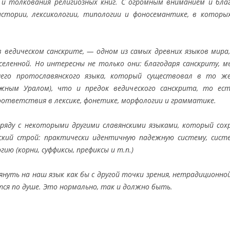
 и толкования религиозных книг. С огромным вниманием и бл
истории, лексикологии, типологии и фоносемантике, в котор
 ведическом санскрите, — одном из самых древних языков мира
еленной. Но интересны не только они: благодаря санскриту, м
него протославянского языка, который существовал в то 
ным Уралом), что и предок ведического санскрита, то ес
ответствия в лексике, фонетике, морфологии и грамматике.
яду с некоторыми другими славянскими языками, который сохр
кий строй: практически идентичную падежную систему, систе
ию (корни, суффиксы, префиксы и т.п.)
ть на наш язык как бы с другой точки зрения, нетрадиционной
тся по душе. Это нормально, так и должно быть.