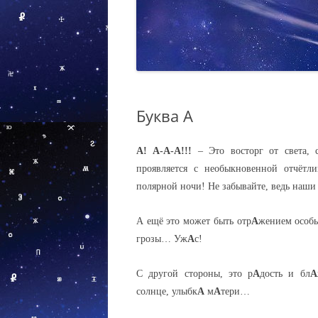
Буква А
А! А-А-А!!!
– Это восторг от света, 
проявляется с необыкновенной отчётли
полярной ночи! Не забывайте, ведь наш
А ещё это может быть отр
А
жением особы
грозы… Уж
А
с!
С другой стороны, это р
А
дость и бл
А
солнце, улыбк
А
м
А
тери…