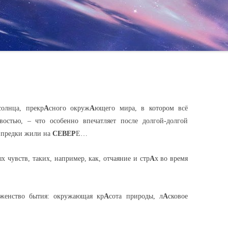
солнца, прекр
А
сного окруж
А
ющего мира, в котором всё
востью, – что особенно впечатляет после долгой-долгой
и предки жили на
СЕВЕР
Е…
х чувств, таких, например, как, отчаяние и стр
А
х во время
женство бытия: окружающая кр
А
сота природы, л
А
сковое