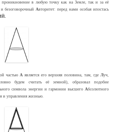
 проникновение в любую точку как на Земле, так и за её
ь и безоговорочный
А
вторитет: перед нами особая ипостась
ИЙ.
ной частью
А
является его верхняя половина, там, где
Л
уч,
словно будем считать её земной), образовал подобие
льного символа энергии и гармонии высшего
А
бсолютного
я и управления жизнью.