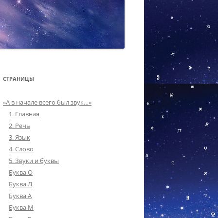
СТРАНИЦЫ
«А в начале всего был звук…»
1. Главная
2. Речь
3. Язык
4. Слово
5. Звуки и буквы
Буква О
Буква Л
Буква А
Буква М