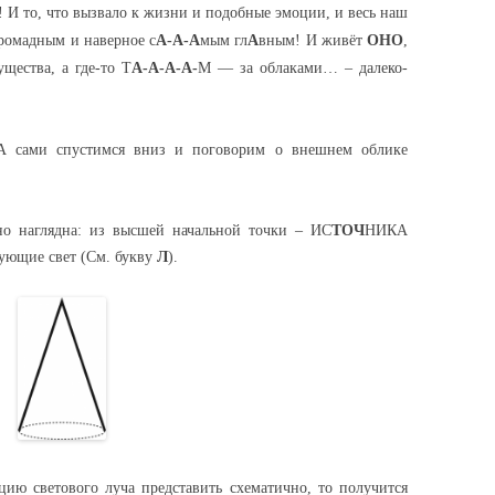
И то, что вызвало к жизни и подобные эмоции, и весь наш
ромадным и наверное с
А-А-А
мым гл
А
вным! И живёт
ОНО
,
щества, а где-то Т
А-А-А-А-
М — за облаками… – далеко-
 А сами спустимся вниз и поговорим о внешнем облике
но наглядна: из высшей начальной точки – ИС
ТОЧ
НИКА
рующие свет (См. букву
Л
).
ию светового луча представить схематично, то получится