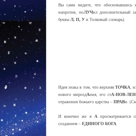
Вы сами видите, что обосновавшись н
напротив, по
ЛУЧ
ил дополнительный з
буквы
Л,
П,
У
и Толковый словарь).
Идея знака в том, что верхняя
ТОЧКА
, 
нового мирозд
А
ния, его ст
А-НОВ-ЛЕН
отражения божьего царства –
ПРАВ
и. (С
И конечно же в
А
просматривается 
созданием –
ЕДИНОГО БОГА
.