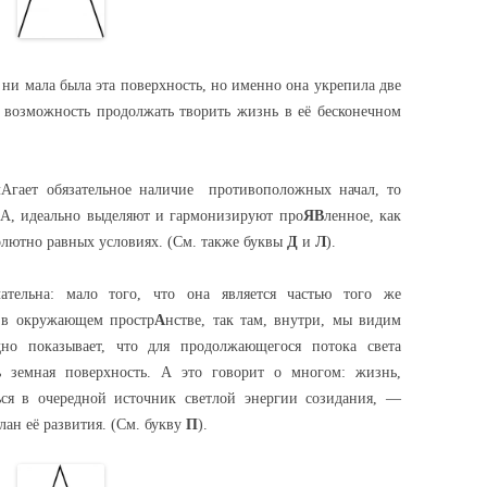
 ни мала была эта поверхность, но именно она укрепила две
у возможность продолжать творить жизнь в её бесконечном
Агает обязательное наличие противоположных начал, то
А, идеально выделяют и гармонизируют про
ЯВ
ленное, как
олютно равных условиях. (См. также буквы
Д
и
Л
).
тельна: мало того, что она является частью того же
о в окружающем простр
А
нстве, так там, внутри, мы видим
дно показывает, что для продолжающегося потока света
ь земная поверхность. А это говорит о многом: жизнь,
ться в очередной источник светлой энергии созидания, —
лан её развития. (См. букву
П
).