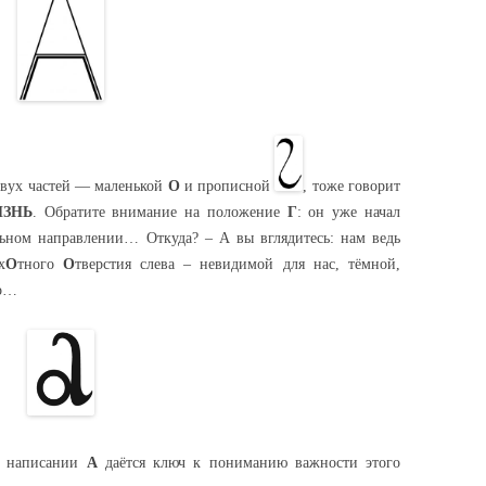
двух частей — маленькой
О
и прописной
, тоже говорит
ЗНЬ
. Обратите внимание на положение
Г
: он уже начал
ьном направлении… Откуда? – А вы вглядитесь: нам ведь
х
О
тного
О
тверстия слева – невидимой для нас, тёмной,
ло…
м написании
А
даётся ключ к пониманию важности этого