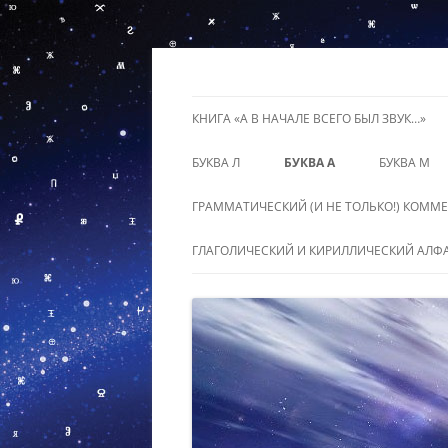
Перейти
к
содержимому
ZvukRUS
КНИГА «А В НАЧАЛЕ ВСЕГО БЫЛ ЗВУК…»
БУКВА Л
БУКВА А
БУКВА М
ГРАММАТИЧЕСКИЙ (И НЕ ТОЛЬКО!) КОММ
ГЛАГОЛИЧЕСКИЙ И КИРИЛЛИЧЕСКИЙ АЛФ