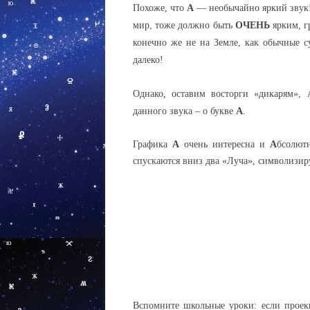
Похоже, что
А
— необычайно яркий звук! 
мир, тоже должно быть
ОЧЕНЬ
ярким, г
конечно же не на Земле, как обычные су
далеко!
Однако, оставим восторги «дикарям»,
данного звука – о букве
А
.
Графика
А
очень интересна и
А
бсолют
спускаются вниз два «Луча», символизи
Вспомните школьные уроки: если проекц