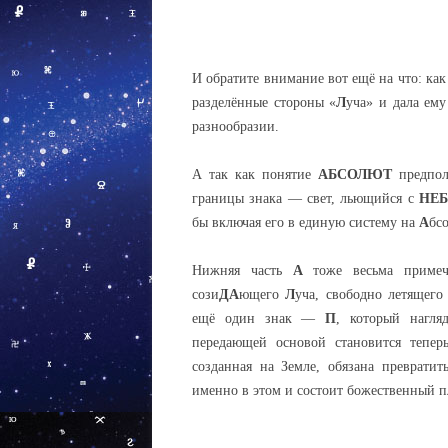
И обратите внимание вот ещё на что: как
разделённые стороны «
Л
уча» и дала ем
разнообразии.
А так как понятие
АБСОЛЮТ
предпол
границы знака — свет, льющийся с
НЕБ
бы включая его в единую систему на
А
бс
Нижняя часть
А
тоже весьма примеча
сози
ДА
ющего
Л
уча, свободно летящег
ещё один знак —
П
, который нагля
передающей основой становится тепер
созданная на Земле, обязана преврати
именно в этом и состоит божественный п