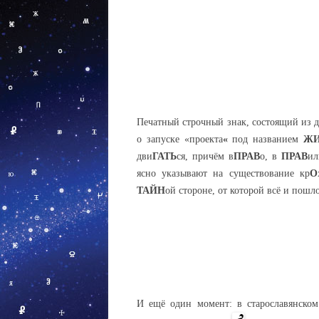
Печатный строчный знак, состоящий из 
о запуске «проекта
«
под названием
ЖИ
дви
ГАТЬ
ся, причём в
ПРАВ
о, в
ПРАВ
ил
ясно указывают на существование кр
О
ТАЙН
ой стороне, от которой всё и пош
И ещё один момент: в старославянско