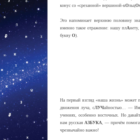
конус со «срезанной» вершиной-к
О
льц
О
Это напоминает верхнюю половину зн
именно такое отражение: нашу пл
А
нету
букву
О
).
На первый взгляд «наша жизнь» может п
движения луча, с
ЛУЧ
айностью… — Имен
учениях, особенно восточных. Но давай
нам русская
АЗБУКА
, — причём помогат
чрезвычайно важно!