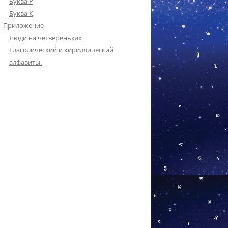
Буква Р
Буква К
Приложение
Люди на четвереньках
Глаголический и кириллический
алфавиты.