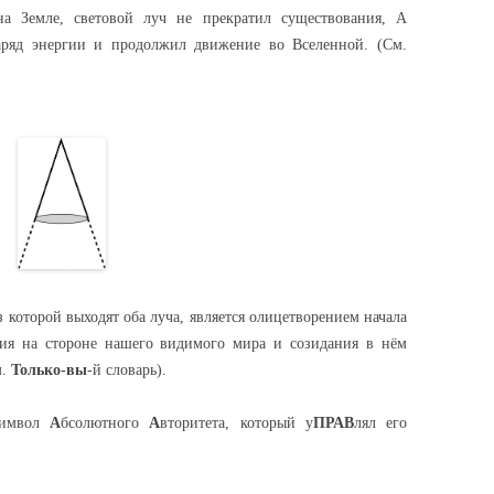
а Земле, световой луч не прекратил существования, А
аряд энергии и продолжил движение во Вселенной. (См.
из которой выходят оба луча, является олицетворением начала
ия на стороне нашего видимого мира и созидания в нём
м.
Только-вы
-й словарь).
символ
А
бсолютного
А
вторитета, который у
ПРАВ
лял его